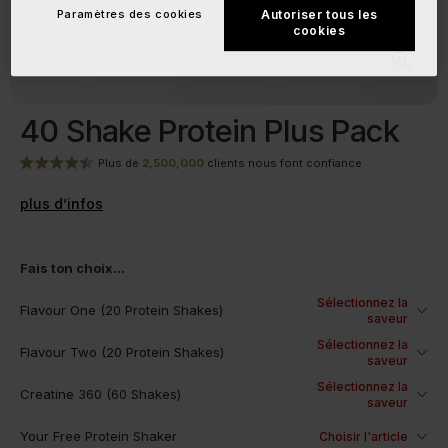
Paramètres des cookies
Autoriser tous les
cookies
40 Shake Protein Plus Pack
Plus de
2,500,000
clients nous font confiance
plus d’infos
Fais ton choix...
Sélectionnez la
Flavour One (20 Protein Shakes)
saveur
Sélectionnez la
Flavour Two (20 Protein Shakes)
saveur
Sélectionnez la
Creatine 360 (60 Shakes)
saveur
Your Free Protein Shaker
Choisir l'article