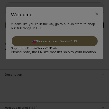
Achat Unique
49,99€
Welcome
Quantity
It looks like you're in the US, go to our US store to shop
remove
add
Ajouter Au Panier
our full range in USD.
Livraison Seulement 5,49€
Shop at Protein Works™ US
Commande dans les Prochaines
20
h
15
m
11
s
la prochaine expédition !
Stay on the Protein Works™ FR site.
Option de Livraison
Please note, the FR site doesn't ship to your location.
Description
Avis des clients
(
1821
)