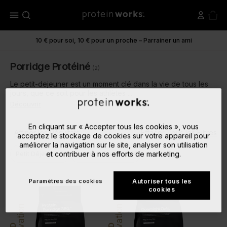
menu
10 € pour soi, 10 € pour un proche – Parrainer un ami
Porridge Protéiné
(2)
Le petit-dejeuner est un moment clé dans la vie de tous les
jours, que ce soit pour les athlètes ...
Découvrir
En cliquant sur « Accepter tous les cookies », vous
Affiner les Résultats
Effacer Tous les Filtres
acceptez le stockage de cookies sur votre appareil pour
améliorer la navigation sur le site, analyser son utilisation
close
close
et contribuer à nos efforts de marketing.
Petit Déjeuner
Porridge Protéiné
Paramètres des cookies
Autoriser tous les
cookies
Innovation
Innovation