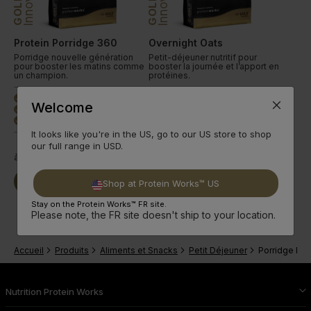
GOLD
GOLD
Protein Porridge 360
Overnight Oats
Porridge nouvelle génération
Petit-déjeuner nutritif pour
pour booster les matins comme
booster la journée et l’apport en
un champion.
protéines.
21 g de protéines
16 g de protéines
done
done
Welcome
Peu calorique & sucré
265 calories
done
done
3 saveurs classiques
3 saveurs classiques
done
done
It looks like you're in the US, go to our US store to shop
+Extra 15% de Remise
our full range in USD.
à partir de
10,99€
à partir de
12,99€
Acheter
Découvrir
Acheter
Découvrir
Shop at Protein Works™ US
Stay on the Protein Works™ FR site.
Please note, the FR site doesn't ship to your location.
Accueil
Produits
Aliments et Snacks
Petit Déjeuner
Porridge Pro
Nutrition Protein Works