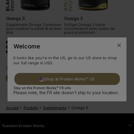
BLACK
GOLD
Omega 3
Omega 3
Supplément Omega 3 premium
Softgel Omega 3 haute
pour soutenir la santé et le bien-
concentration avec huiles de
être.
poisson premium.
180 mg EPA, 120 mg DHA
330 mg EPA, 220 mg DHA
done
done
Welcome
Huiles poisson premium
Huiles poisson premium
done
done
Soutient le cœur
Soutient le cœur
done
done
It looks like you're in the US, go to our US store to shop
our full range in USD.
à partir de
8,99€
à partir de
14,99€
Acheter
Découvrir
Acheter
Découvrir
Shop at Protein Works™ US
Stay on the Protein Works™ FR site.
Please note, the FR site doesn't ship to your location.
Accueil
Produits
Suppléments
Oméga 3
Nutrition Protein Works