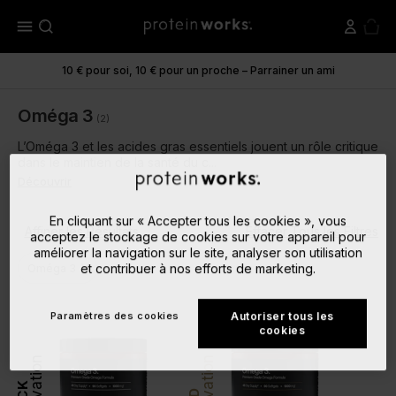
menu
10 € pour soi, 10 € pour un proche – Parrainer un ami
Oméga 3
(2)
L’Oméga 3 et les acides gras essentiels jouent un rôle critique
dans le maintien de la santé du c...
Découvrir
En cliquant sur « Accepter tous les cookies », vous
Affiner les Résultats
Effacer Tous les Filtres
acceptez le stockage de cookies sur votre appareil pour
améliorer la navigation sur le site, analyser son utilisation
close
et contribuer à nos efforts de marketing.
Oméga 3
Paramètres des cookies
Autoriser tous les
cookies
Innovation
Innovation