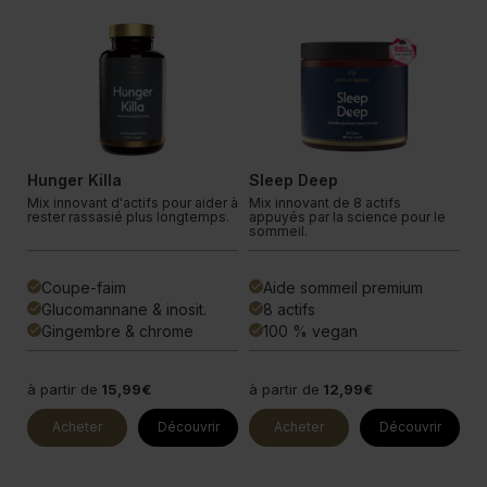
In
GOLD
Hunger Killa
Sleep Deep
Vi
te
Mix innovant d'actifs pour aider à
Mix innovant de 8 actifs
So
e
rester rassasié plus longtemps.
appuyés par la science pour le
im
sommeil.
op
Coupe-faim
Aide sommeil premium
done
done
done
Glucomannane & inosit.
8 actifs
done
done
done
Gingembre & chrome
100 % vegan
done
done
done
à partir de
15,99€
à partir de
12,99€
à 
Acheter
Découvrir
Acheter
Découvrir