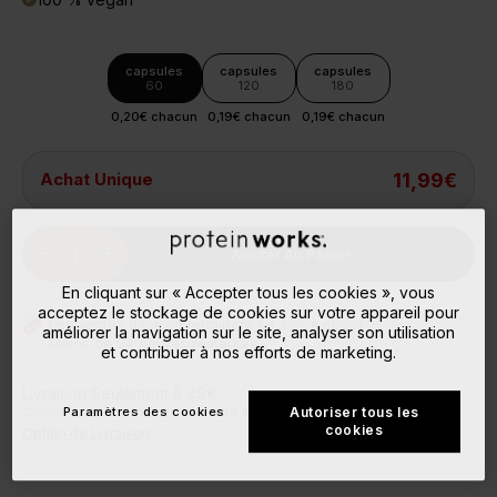
capsules
capsules
capsules
60
120
180
0,20€ chacun
0,19€ chacun
0,19€ chacun
Achat Unique
11,99€
Quantity
remove
add
Ajouter Au Panier
En cliquant sur « Accepter tous les cookies », vous
acceptez le stockage de cookies sur votre appareil pour
Les ventes d’été se terminent ce soir à minuit
améliorer la navigation sur le site, analyser son utilisation
Moins de 24 heures restantes
et contribuer à nos efforts de marketing.
Livraison Seulement 5,49€
Commande dans les Prochaines
2
h
26
m
22
s
et il partira aujourd'hui !
Paramètres des cookies
Autoriser tous les
cookies
Option de Livraison