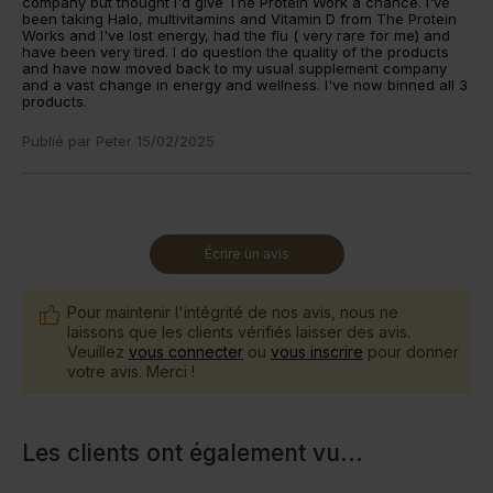
company but thought I'd give The Protein Work a chance. I've
been taking Halo, multivitamins and Vitamin D from The Protein
Works and I've lost energy, had the flu ( very rare for me) and
have been very tired. I do question the quality of the products
and have now moved back to my usual supplement company
and a vast change in energy and wellness. I've now binned all 3
products.
Publié par
Peter
15/02/2025
Écrire un avis
Pour maintenir l'intégrité de nos avis, nous ne
laissons que les clients vérifiés laisser des avis.
Veuillez
vous connecter
ou
vous inscrire
pour donner
votre avis. Merci !
Les clients ont également vu
...