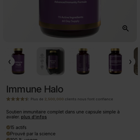
Immune Halo
Plus de
2,500,000
clients nous font confiance
Soutien immunitaire complet dans une capsule simple à
avaler.
plus d’infos
15 actifs
done
Prouvé par la science
done
100 % vegan
done