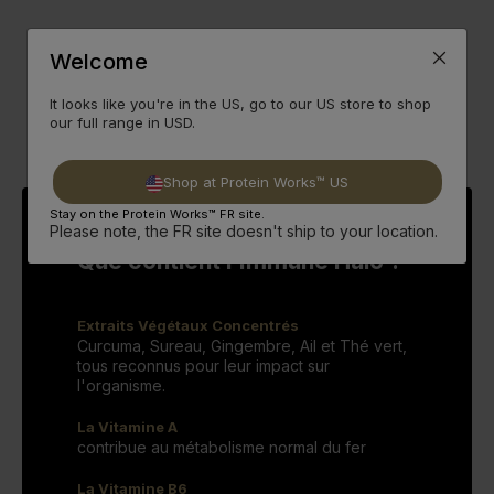
Welcome
It looks like you're in the US, go to our US store to shop
our full range in USD.
Shop at Protein Works™ US
Stay on the Protein Works™ FR site.
Please note, the FR site doesn't ship to your location.
Que contient l'Immune Halo ?
Extraits Végétaux Concentrés
Curcuma, Sureau, Gingembre, Ail et Thé vert,
tous reconnus pour leur impact sur
l'organisme.
La Vitamine A
contribue au métabolisme normal du fer
La Vitamine B6