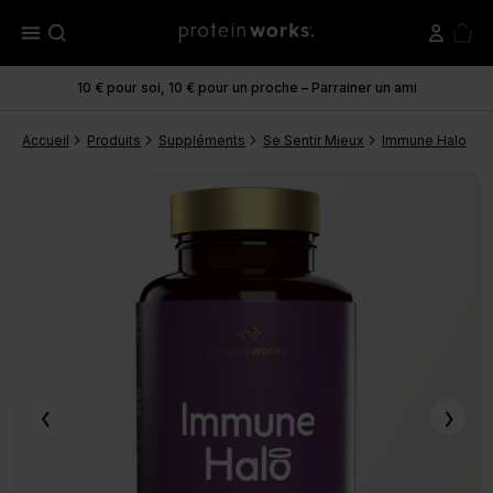
menu
500 millions de shakes vendus. Trouver son préféré
Accueil
Produits
Suppléments
Se Sentir Mieux
Immune Halo
I