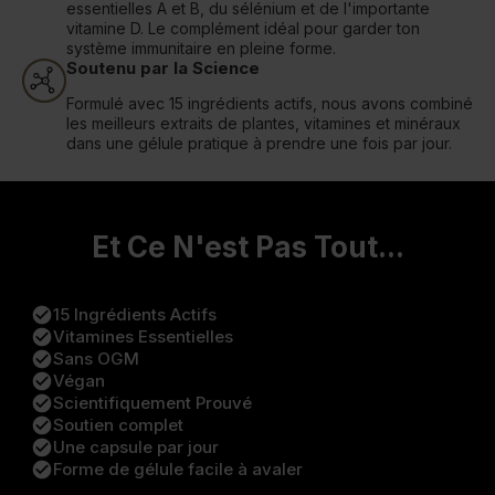
essentielles A et B, du sélénium et de l'importante
vitamine D. Le complément idéal pour garder ton
système immunitaire en pleine forme.
Soutenu par la Science
Formulé avec 15 ingrédients actifs, nous avons combiné
les meilleurs extraits de plantes, vitamines et minéraux
dans une gélule pratique à prendre une fois par jour.
Et Ce N'est Pas Tout...
check_circle
15 Ingrédients Actifs
check_circle
Vitamines Essentielles
check_circle
Sans OGM
check_circle
Végan
check_circle
Scientifiquement Prouvé
check_circle
Soutien complet
check_circle
Une capsule par jour
check_circle
Forme de gélule facile à avaler