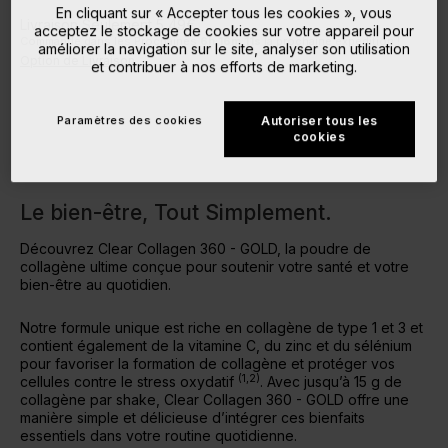
En cliquant sur « Accepter tous les cookies », vous
Livraison Seulement 5,49€
acceptez le stockage de cookies sur votre appareil pour
Commande dans les Prochaines
6
h
16
m
10
s
la prochaine expédition !
améliorer la navigation sur le site, analyser son utilisation
Option de Livraison
et contribuer à nos efforts de marketing.
Paramètres des cookies
Autoriser tous les
cookies
Le bien-être, Tout Simplement.
Découvrez Clear Collagen 360 - GOLD, la poudre de
collagène ultime conçue pour soutenir votre santé et votre
bien-être au quotidien.
Notre formule unique est riche en collagène de type 1 et 3 et
contient également de la vitamine C, du zinc et du sélénium
pour favoriser la formation de collagène et protéger vos
(1,2)
cellules contre le stress oxydatif
. Avec jusqu’à 15 g de
collagène par shake, Clear Collagen 360 - GOLD offre une
manière simple et délicieuse d’intégrer ces bienfaits
essentiels dans votre routine quotidienne.