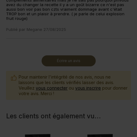
compléments alimentaires mais je ne sais pas pourquoi pmvous
avez du changer la recette il y a un goût bizarre ce n'est pas
aussi bon voir pas bon czts vraiment dommage avant c'était
TROP bon et un plaisir à prendre. ( je parle de celui explosion
fruit rouge)
Publié par
Megane
27/08/2025
Écrire un avis
Pour maintenir l'intégrité de nos avis, nous ne
laissons que les clients vérifiés laisser des avis.
Veuillez
vous connecter
ou
vous inscrire
pour donner
votre avis. Merci !
Les clients ont également vu
...