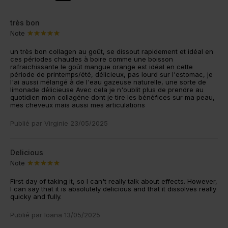
très bon
Note
un très bon collagen au goût, se dissout rapidement et idéal en
ces périodes chaudes à boire comme une boisson
rafraichissante le goût mangue orange est idéal en cette
période de printemps/été, délicieux, pas lourd sur l'estomac, je
l'ai aussi mélangé à de l'eau gazeuse naturelle, une sorte de
limonade délicieuse Avec cela je n'oublit plus de prendre au
quotidien mon collagéne dont je tire les bénéfices sur ma peau,
mes cheveux mais aussi mes articulations
Publié par
Virginie
23/05/2025
Delicious
Note
First day of taking it, so I can't really talk about effects. However,
I can say that it is absolutely delicious and that it dissolves really
quicky and fully.
Publié par
Ioana
13/05/2025