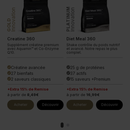
PLATINUM
PLATINUM
Innovation
Innovation
In
GOLD
Creatine 360
Diet Meal 360
V
.
Supplément créatine premium
Shake contrôle du poids nutritif
Fo
.
avec Aquamin™ et Co-Enzyme
et avancé. Notre repas le plus
ul
Q10.
complet.
pl
Créatine avancée
25 g de protéines
done
done
done
27 bienfaits
37 actifs
done
done
done
2 saveurs classiques
15 saveurs +Premium
done
done
done
+Extra 15% de Remise
+Extra 15% de Remise
+E
à partir de
8,49€
à partir de
16,99€
à 
Acheter
Découvrir
Acheter
Découvrir