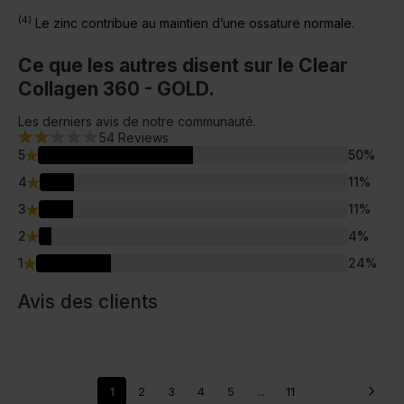
(4)
Le zinc contribue au maintien d’une ossature normale.
Ce que les autres disent sur le Clear
Collagen 360 - GOLD.
Les derniers avis de notre communauté.
54
Reviews
5
50
%
4
11
%
3
11
%
2
4
%
1
24
%
Avis des clients
1
2
3
4
5
...
11