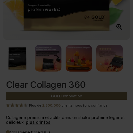
Clear Collagen 360
GOLD
Innovation
Plus de
2,500,000
clients nous font confiance
Collagène premium et actifs dans un shake protéiné léger et
délicieux.
plus d’infos
Collagène type 1 & 3
done