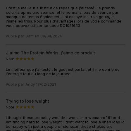
C'est le meilleur substitut de repas que j'ai testé. Je prends
celui-là après une séance, et le normal si pas de séance par
manque de temps également. J'ai essayé les trois gouts, et
j'aime les trois. Pour plus d'avantages lors de votre commande
vous pouvez utiliser ce code DC1051653
Publié par
Damien
09/04/2024
J'aime The Protein Works, j'aime ce produit
Note
Le meilleur que j'ai testé , le goût est parfait et il me donne de
l'énergie tout au long de la journée.
Publié par
Andy
18/02/2021
Trying to lose weight
Note
I thought these probably wouldn't work..im a woman of 61 and
am finding hard to lose weight..I dont want to lose a shed load id
be happy with just a couple of stone..an these shakes are
working ive lost 9lb in 2 weeks and im so happy so I'll keep on