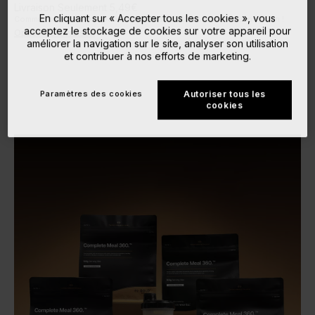
Livraison Seulement 5,49€
En cliquant sur « Accepter tous les cookies », vous
Commande dans les Prochaines
4
h
23
m
9
s
la prochaine expédition !
acceptez le stockage de cookies sur votre appareil pour
Option de Livraison
améliorer la navigation sur le site, analyser son utilisation
et contribuer à nos efforts de marketing.
Paramètres des cookies
Autoriser tous les
cookies