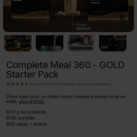
Complete Meal 360 - GOLD
Starter Pack
Plus de
2,500,000
clients nous font confiance
Choix malin pour un shake repas complet premium riche en
actifs.
plus d’infos
30 g de protéines
done
165 bienfaits
done
20 repas + shaker
done