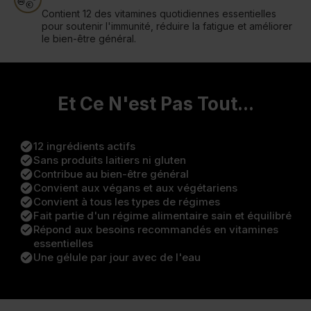
Contient 12 des vitamines quotidiennes essentielles
pour soutenir l'immunité, réduire la fatigue et améliorer
le bien-être général.
Et Ce N'est Pas Tout...
check_circle
12 ingrédients actifs
check_circle
Sans produits laitiers ni gluten
check_circle
Contribue au bien-être général
check_circle
Convient aux végans et aux végétariens
check_circle
Convient à tous les types de régimes
check_circle
Fait partie d'un régime alimentaire sain et équilibré
check_circle
Répond aux besoins recommandés en vitamines
essentielles
check_circle
Une gélule par jour avec de l'eau