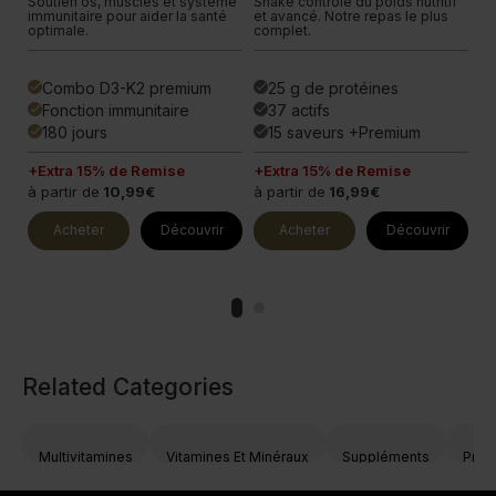
.
Soutien os, muscles et système
Shake contrôle du poids nutritif
Fo
.
immunitaire pour aider la santé
et avancé. Notre repas le plus
ul
optimale.
complet.
pl
Combo D3-K2 premium
25 g de protéines
done
done
done
Fonction immunitaire
37 actifs
done
done
done
180 jours
15 saveurs +Premium
done
done
done
+Extra 15% de Remise
+Extra 15% de Remise
+E
à partir de
10,99€
à partir de
16,99€
à 
Acheter
Découvrir
Acheter
Découvrir
Related Categories
Multivitamines
Vitamines Et Minéraux
Suppléments
Prod