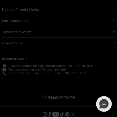
Nutrition Protein Works
Les Trucs Cools
Ton Protein Works
C'est Officiel
Besoin d'aide ?
Discuter maintenant
(Du lundi au vendredi de 9h à 17h GMT)
email
Envoyez-nous un email
(A tout moment)
phone
01928 571 677
(Du lundi au vendredi de 9h à 17h GMT)