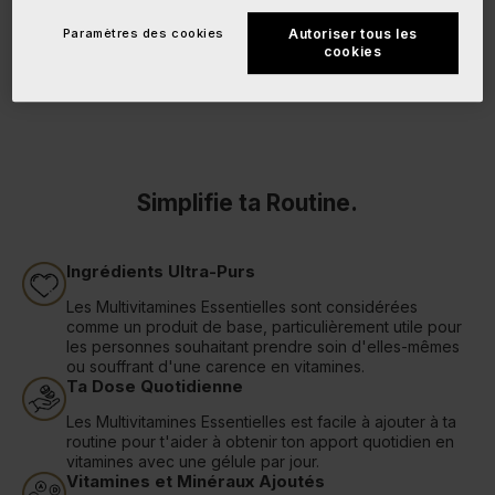
Paramètres des cookies
Autoriser tous les
cookies
Simplifie ta Routine.
Ingrédients Ultra-Purs
Les Multivitamines Essentielles sont considérées
comme un produit de base, particulièrement utile pour
les personnes souhaitant prendre soin d'elles-mêmes
ou souffrant d'une carence en vitamines.
Ta Dose Quotidienne
Les Multivitamines Essentielles est facile à ajouter à ta
routine pour t'aider à obtenir ton apport quotidien en
vitamines avec une gélule par jour.
Vitamines et Minéraux Ajoutés