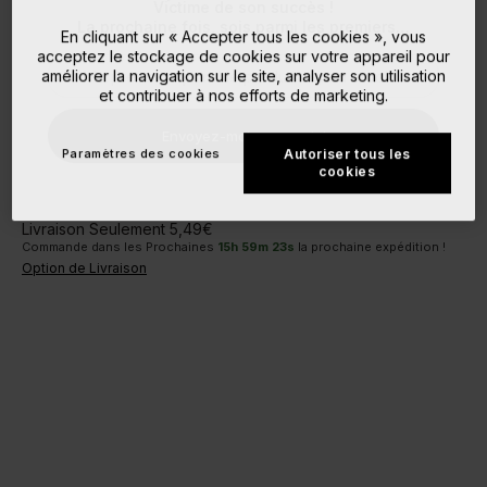
Victime de son succès !
La prochaine fois, sois parmi les premiers…
En cliquant sur « Accepter tous les cookies », vous
acceptez le stockage de cookies sur votre appareil pour
améliorer la navigation sur le site, analyser son utilisation
et contribuer à nos efforts de marketing.
Envoyez-moi un courriel
Paramètres des cookies
Autoriser tous les
cookies
Livraison Seulement 5,49€
Commande dans les Prochaines
15
h
59
m
22
s
la prochaine expédition !
Option de Livraison