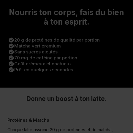
Nourris ton corps, fais du bien
à ton esprit.
check_circle
20 g de protéines de qualité par portion
check_circle
Matcha vert premium
check_circle
Sans sucres ajoutés
check_circle
70 mg de caféine par portion
check_circle
Goût crémeux et onctueux
check_circle
Prêt en quelques secondes
Donne un boost à ton latte.
Protéines & Matcha
Chaque latte associe 20 g de protéines et du matcha,