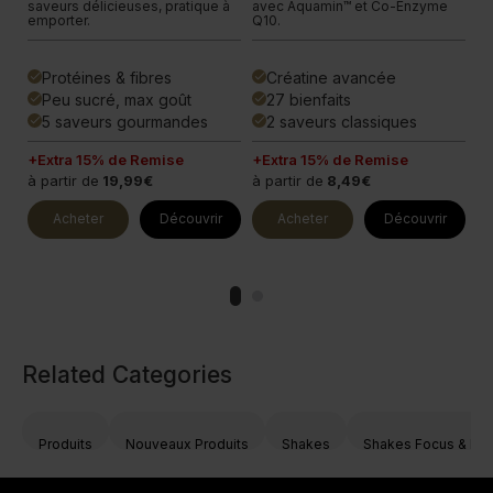
e
saveurs délicieuses, pratique à
avec Aquamin™ et Co-Enzyme
et
emporter.
Q10.
co
Protéines & fibres
Créatine avancée
done
done
done
Peu sucré, max goût
27 bienfaits
done
done
done
5 saveurs gourmandes
2 saveurs classiques
done
done
done
+Extra 15% de Remise
+Extra 15% de Remise
+E
à partir de
19,99€
à partir de
8,49€
à 
Acheter
Découvrir
Acheter
Découvrir
Related Categories
Produits
Nouveaux Produits
Shakes
Shakes Focus & Éne