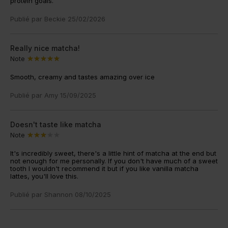
protein goals.
Publié par
Beckie
25/02/2026
Really nice matcha!
Note
Smooth, creamy and tastes amazing over ice
Publié par
Amy
15/09/2025
Doesn't taste like matcha
Note
It's incredibly sweet, there's a little hint of matcha at the end but
not enough for me personally. If you don't have much of a sweet
tooth I wouldn't recommend it but if you like vanilla matcha
lattes, you'll love this.
Publié par
Shannon
08/10/2025