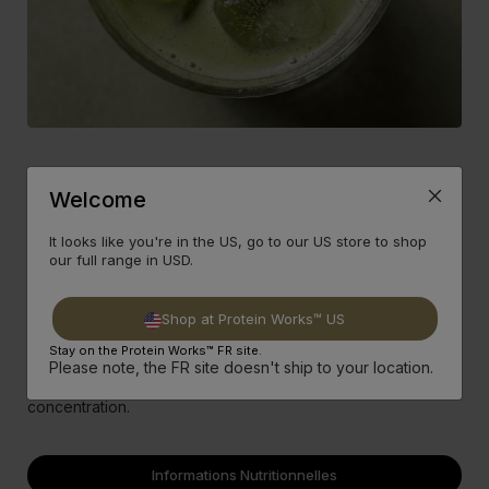
Nutrition quotidienne gourmande
Welcome
Riche en protéines, sans sucres ajoutés, avec une texture
veloutée : une façon simple et savoureuse de prendre soin
It looks like you're in the US, go to our US store to shop
de toi tout en t’offrant un vrai plaisir.
our full range in USD.
Un rituel équilibré
Shop at Protein Works™ US
Idéal le matin ou pendant une session de travail/étude
Stay on the Protein Works™ FR site.
l’après-midi, ce latte est plus qu’une boisson : c’est une
Please note, the FR site doesn't ship to your location.
pause gourmande qui soutient ton énergie et ta
concentration.
Informations Nutritionnelles