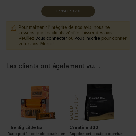
Écrire un avis
Pour maintenir l'intégrité de nos avis, nous ne
laissons que les clients vérifiés laisser des avis.
Veuillez
vous connecter
ou
vous inscrire
pour donner
votre avis. Merci !
Les clients ont également vu
...
PLATINUM
Innovation
In
GOLD
The Big Little Bar
Creatine 360
D
te
Barre protéinée triple couche en
Supplément créatine premium
Sh