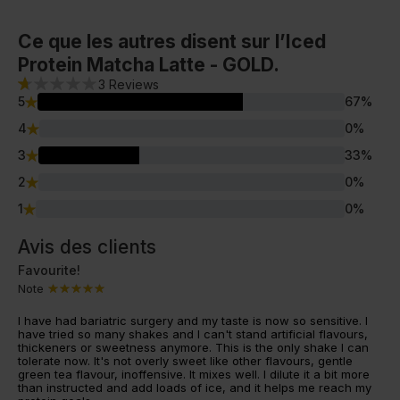
Ce que les autres disent sur l’Iced
Protein Matcha Latte - GOLD.
3
Reviews
5
67
%
4
0
%
3
33
%
2
0
%
1
0
%
Avis des clients
Favourite!
Note
I have had bariatric surgery and my taste is now so sensitive. I
have tried so many shakes and I can't stand artificial flavours,
thickeners or sweetness anymore. This is the only shake I can
tolerate now. It's not overly sweet like other flavours, gentle
green tea flavour, inoffensive. It mixes well. I dilute it a bit more
than instructed and add loads of ice, and it helps me reach my