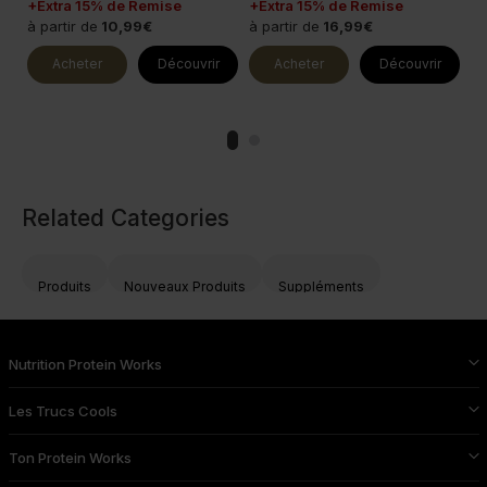
+Extra 15% de Remise
+Extra 15% de Remise
+E
à partir de
10,99€
à partir de
16,99€
à 
Acheter
Découvrir
Acheter
Découvrir
Related Categories
Produits
Nouveaux Produits
Suppléments
Nutrition Protein Works
Les Trucs Cools
Ton Protein Works