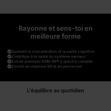
Rayonne et sens-toi en
meilleure forme
check_circle
Soutient la concentration et la santé cognitive
check_circle
Contribue à la santé du système nerveux
check_circle
Extrait premium KSM-66® à spectre complet
check_circle
Enrichi en vitamine B6 et en poivre noir
L’équilibre au quotidien