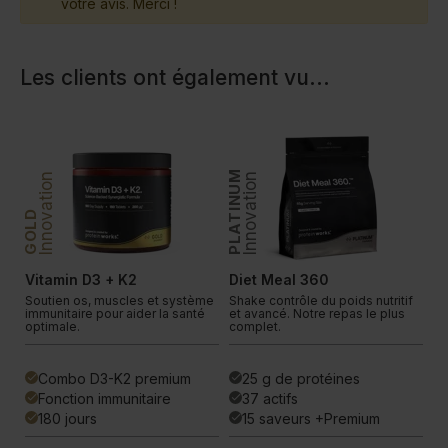
votre avis. Merci !
Les clients ont également vu
...
PLATINUM
PLATINUM
Innovation
Innovation
In
GOLD
Vitamin D3 + K2
Diet Meal 360
V
.
Soutien os, muscles et système
Shake contrôle du poids nutritif
Fo
.
immunitaire pour aider la santé
et avancé. Notre repas le plus
ul
optimale.
complet.
pl
Combo D3-K2 premium
25 g de protéines
done
done
done
Fonction immunitaire
37 actifs
done
done
done
180 jours
15 saveurs +Premium
done
done
done