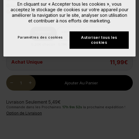
En cliquant sur « Accepter tous les cookies », vous
Avec vitamine B6
done
acceptez le stockage de cookies sur votre appareil pour
100 % vegan
done
améliorer la navigation sur le site, analyser son utilisation
et contribuer à nos efforts de marketing.
capsules
capsules
capsules
60
120
180
Paramètres des cookies
Autoriser tous les
cookies
0,20€ chacun
0,19€ chacun
0,19€ chacun
Achat Unique
11,99€
Quantity
remove
add
Ajouter Au Panier
Livraison Seulement 5,49€
Commande dans les Prochaines
17
h
9
m
51
s
la prochaine expédition !
Option de Livraison