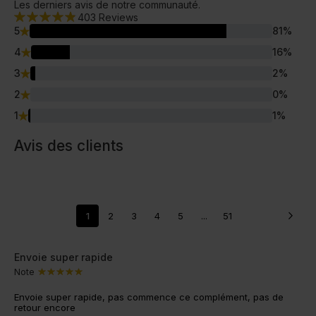
Les derniers avis de notre communauté.
403
Reviews
5
81
%
4
16
%
3
2
%
2
0
%
1
1
%
Avis des clients
1
2
3
4
5
...
51
Envoie super rapide
Note
Envoie super rapide, pas commence ce complément, pas de
retour encore