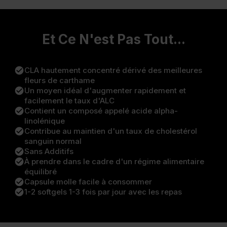
Et Ce N'est Pas Tout...
check_circle
CLA hautement concentré dérivé des meilleures
fleurs de carthame
check_circle
Un moyen idéal d'augmenter rapidement et
facilement le taux d'ALC
check_circle
Contient un composé appelé acide alpha-
linolénique
check_circle
Contribue au maintien d'un taux de cholestérol
sanguin normal
check_circle
Sans Additifs
check_circle
À prendre dans le cadre d'un régime alimentaire
équilibré
check_circle
Capsule molle facile à consommer
check_circle
1-2 softgels 1-3 fois par jour avec les repas