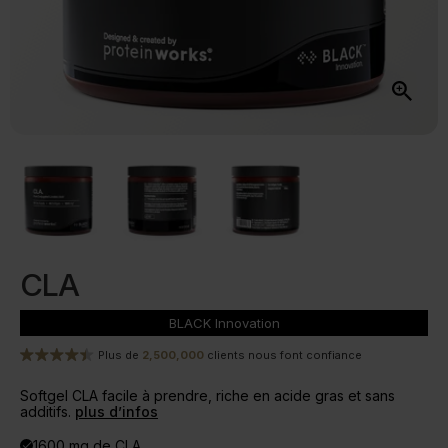
CLA
BLACK
Innovation
Plus de
2,500,000
clients nous font confiance
Softgel CLA facile à prendre, riche en acide gras et sans
additifs.
plus d’infos
1600 mg de CLA
done