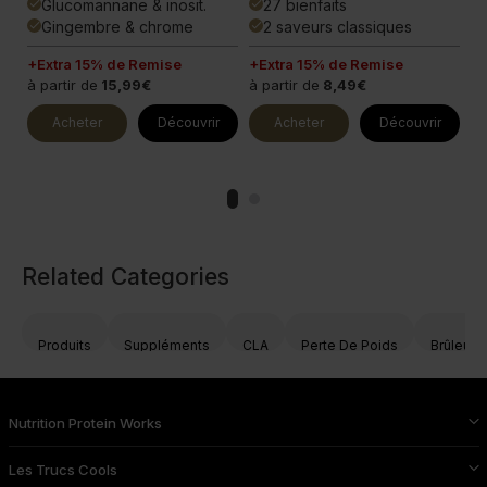
Glucomannane & inosit.
27 bienfaits
done
done
done
Gingembre & chrome
2 saveurs classiques
done
done
done
+Extra 15% de Remise
+Extra 15% de Remise
+E
à partir de
15,99€
à partir de
8,49€
à 
Acheter
Découvrir
Acheter
Découvrir
Related Categories
Produits
Suppléments
CLA
Perte De Poids
Brûleurs
Nutrition Protein Works
Les Trucs Cools