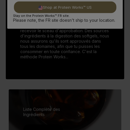
chose la plus facile à consommer.
Shop at Protein Works™ US
Pour te rassurer, il est important de noter que
Stay on the Protein Works™ FR site.
tous nos produits sont soumis à des tests
Please note, the FR site doesn't ship to your location.
rigoureux chez Protein Works avant de
recevoir le sceau d'approbation. Des sources
d'ingrédients à la digestion des softgels, nous
nous assurons qu'ils sont approuvés dans
tous les domaines, afin que tu puisses les
consommer en toute confiance. C'est la
méthode Protein Works...
Liste Complète des
Ingrédients