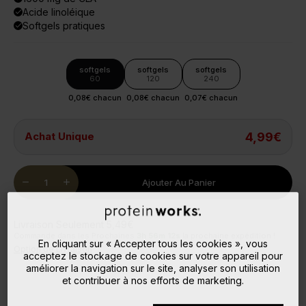
Acide linoléique
done
Softgels pratiques
done
softgels
softgels
softgels
60
120
240
0,08€ chacun
0,08€ chacun
0,07€ chacun
Achat Unique
4,99€
Quantity
remove
add
Ajouter Au Panier
Livraison Seulement 5,49€
Commande dans les Prochaines
3
h
56
m
12
s
la prochaine expédition !
En cliquant sur « Accepter tous les cookies », vous
Option de Livraison
acceptez le stockage de cookies sur votre appareil pour
améliorer la navigation sur le site, analyser son utilisation
et contribuer à nos efforts de marketing.