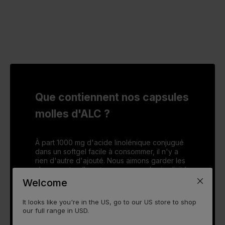
Que contiennent nos capsules
molles d'ALC ?
À part 1000 mg d'acide linolénique conjugué
dans un softgel facile à consommer, il n'y a
rien d'autre d'ajouté. Nous aimons garder les
choses naturelles et pensons que la simplicité
est parfois la meilleure solution. L'ALC n'est
Welcome
pas produit naturellement par l'organisme et
pour maintenir nos niveaux au top, il faudrait
It looks like you're in the US, go to our US store to shop
consommer une brouette de viande et de
our full range in USD.
produits laitiers. Bien que cela fasse un
excellent barbecue en été, ce n'est pas la