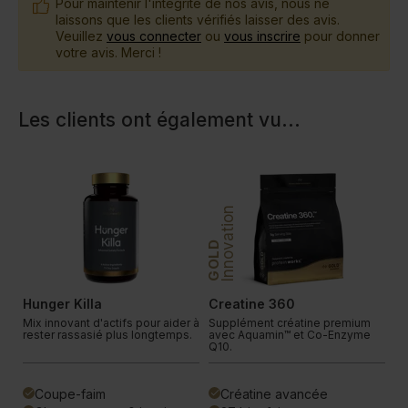
Pour maintenir l'intégrité de nos avis, nous ne
laissons que les clients vérifiés laisser des avis.
Veuillez
vous connecter
ou
vous inscrire
pour donner
votre avis. Merci !
Les clients ont également vu
...
PLATINUM
Innovation
In
GOLD
Hunger Killa
Creatine 360
D
.
Mix innovant d'actifs pour aider à
Supplément créatine premium
Sh
.
rester rassasié plus longtemps.
avec Aquamin™ et Co-Enzyme
et
Q10.
co
Coupe-faim
Créatine avancée
done
done
done