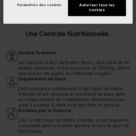
Paramètres des cookies
Autoriser tous les
cookies
Une Centrale Nutritionnelle.
Qualité Premium
Les capsules d'ALC de Protein Works, ultra pures et de
qualité supérieure, d'une puissance de 1000mg, offrent
des niveaux de qualité et d'efficacité inégalés.
Supplément de Base
Cette puissance nutritionnelle a fait l'objet de milliers
d'études et est devenue un ingrédient de base dans
un certain nombre de compléments alimentaires pour
aider à soutenir la santé et le bien-être en général.
Soutenu par la Science
L'ALC a fait l'objet de milliers d'études et est largement
consommé dans la nutrition sportive et dans le sport de
haut niveau.