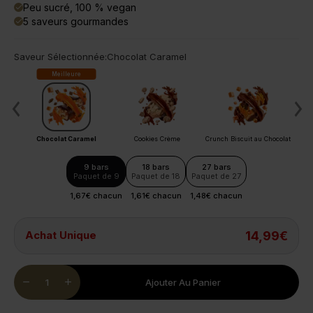
Peu sucré, 100 % vegan
done
5 saveurs gourmandes
done
Saveur Sélectionnée:
Chocolat Caramel
Meilleure
Aux
Chocolat Caramel
Cookies Crème
Crunch Biscuit au Chocolat
Bro
9 bars
18 bars
27 bars
Paquet de 9
Paquet de 18
Paquet de 27
1,67€ chacun
1,61€ chacun
1,48€ chacun
Achat Unique
14,99€
Quantity
remove
add
Ajouter Au Panier