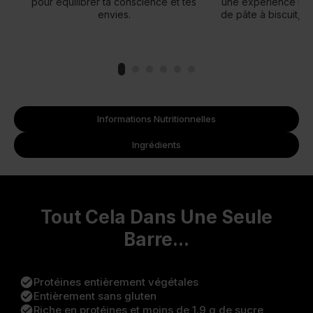
pour équilibrer ta conscience et tes
une expérience mult
envies.
de pâte à biscuit, d
Informations Nutritionnelles
Ingrédients
Tout Cela Dans Une Seule
Barre...
check_circle
Protéines entièrement végétales
check_circle
Entièrement sans gluten
check_circle
Riche en protéines et moins de 1.9 g de sucre