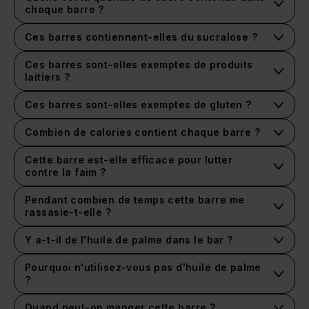
pureté et rigoureusement testée.
chaque barre ?
Chaque barre contient moins de 1.9g de sucre !
Ces barres contiennent-elles du sucralose ?
Non, elles sont édulcorées naturellement avec de la
stévia.
Ces barres sont-elles exemptes de produits
laitiers ?
Oui, ces barres ne contiennent aucun produit laitier et
sont sans danger pour les personnes souffrant d'une
Ces barres sont-elles exemptes de gluten ?
intolérance au lactose.
Oui, ces barres ne contiennent pas de gluten.
Combien de calories contient chaque barre ?
Moins de 185 calories par barre.
Cette barre est-elle efficace pour lutter
contre la faim ?
Oui, l'équilibre des ingrédients et des nutriments
contenus dans cette barre te permettra de rester
Pendant combien de temps cette barre me
rassasié plus longtemps.
rassasie-t-elle ?
Environ 2 à 4 heures, en fonction de ton métabolisme
personnel.
Y a-t-il de l'huile de palme dans le bar ?
Non, ce bar est délibérément exempt d'huile de palme.
Pourquoi n'utilisez-vous pas d'huile de palme
?
Le processus de récolte et de production de l'huile de
palme nuit aux habitats naturels des animaux et à la
Quand peut-on manger cette barre ?