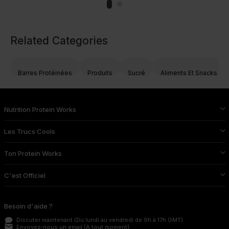
Related Categories
Barres Protéinées
Produits
Sucré
Aliments Et Snacks
Nutrition Protein Works
Les Trucs Cools
Ton Protein Works
C'est Officiel
Besoin d'aide ?
Discuter maintenant
(Du lundi au vendredi de 9h à 17h GMT)
email
Envoyez-nous un email
(A tout moment)