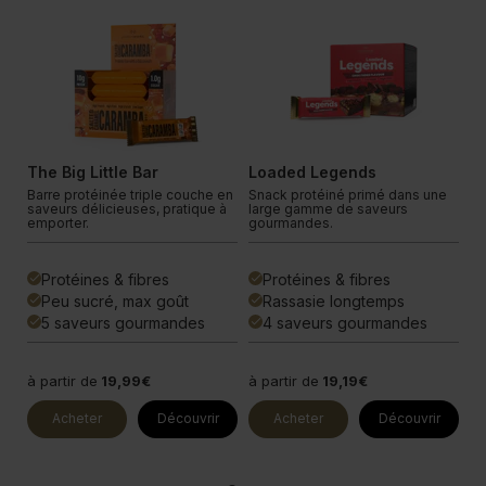
PLATINUM
In
The Big Little Bar
Loaded Legends
D
.
Barre protéinée triple couche en
Snack protéiné primé dans une
Sh
.
saveurs délicieuses, pratique à
large gamme de saveurs
et
emporter.
gourmandes.
co
Protéines & fibres
Protéines & fibres
done
done
done
Peu sucré, max goût
Rassasie longtemps
done
done
done
5 saveurs gourmandes
4 saveurs gourmandes
done
done
done
à partir de
19,99€
à partir de
19,19€
à 
Acheter
Découvrir
Acheter
Découvrir