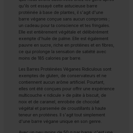
qu'ils ont essayé cette astucieuse barre
protéinée à base de plantes, il s'agit d'une
barre végane conçue sans aucun compromis ;
un cadeau pour ta conscience et tes fringales.
Elle est entièrement végétale et délibérément
exempte d'huile de palme. Elle est également
pauvre en sucre, riche en protéines et en fibres,
ce qui prolonge la sensation de satiété avec
moins de 185 calories par barre.
Les Barres Protéinées Véganes Ridiculous sont
exemptes de gluten, de conservateurs et ne
contiennent aucun arôme artificiel. Pourtant,
elles ont été conçues pour offrir une expérience
multicouche « ridicule » de pâte à biscuit, de
noix et de caramel, enrobée de chocolat
végétal et parsemée de croustillants à haute
teneur en protéines. Il s'agit tout simplement
d'une barre végane unique en son genre.
Avec un peu moins de 50 g par barre, c'est une