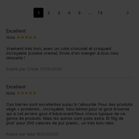
1
2
3
4
5
...
73
Excellent
Note
Vraiment très bon, avec un coté chocolat et croquant
incroyable (cookie creme). Envie d'en manger à tous mes
desserts !
Publié par
Chloé
17/05/2024
Excellent
Note
Ces barres sont excellentes jusqu'à l'absurde. Pour des produits
végé + protéinés... incroyable. Seul bémol pour le gout brownie
qui a cet arrière gout d'édulcorant/faux choco typique de ce
genre de produits. Mais les autres sont juste extra. Et 15g de
prot' pour 200 calories de pur plaisir... un très bon ratio.
Publié par
Nilla
10/07/2023