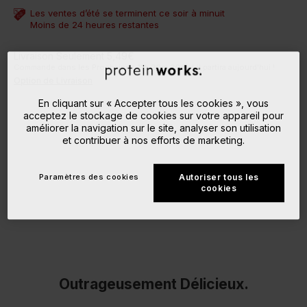
Les ventes d’été se terminent ce soir à minuit
Moins de 24 heures restantes
Livraison Seulement 5,49€
Commande dans les Prochaines
11
h
20
m
29
s
et il partira aujourd'hui !
Option de Livraison
En cliquant sur « Accepter tous les cookies », vous
acceptez le stockage de cookies sur votre appareil pour
améliorer la navigation sur le site, analyser son utilisation
et contribuer à nos efforts de marketing.
Paramètres des cookies
Autoriser tous les
cookies
Outrageusement Délicieux.