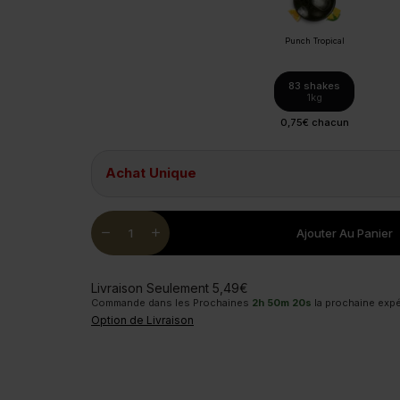
Punch Tropical
83 shakes
1kg
0,75€ chacun
Achat Unique
Quantity
remove
add
Ajouter Au Panier
Livraison Seulement 5,49€
Commande dans les Prochaines
2
h
50
m
19
s
la prochaine expéd
Option de Livraison