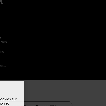
A
e
 des
ire
e...
cookies sur
ion et