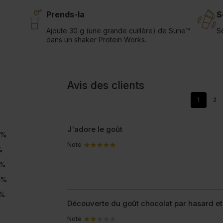
Prends-la
S
Ajoute 30 g (une grande cuillère) de Sune™
S
dans un shaker Protein Works.
Avis des clients
1
2
J'adore le goût
%
Note
%
%
6
%
%
Découverte du goût chocolat par hasard e
Note