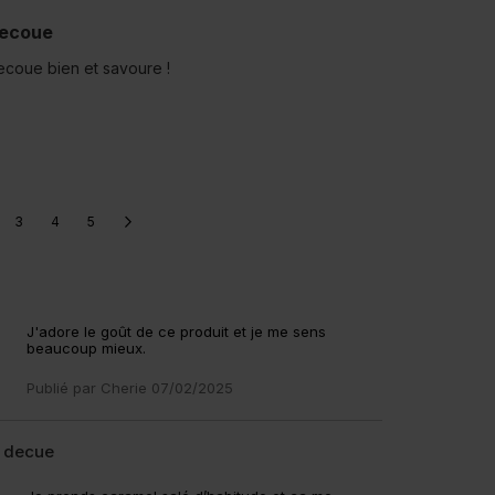
ecoue
ecoue bien et savoure !
3
4
5
J'adore le goût de ce produit et je me sens
beaucoup mieux.
Publié par
Cherie
07/02/2025
t decue