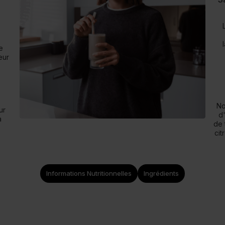
e
eur
No
ur
d
a
de 
cit
Informations Nutritionnelles
Ingrédients