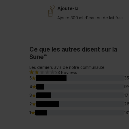
Ajoute-la
Ajoute 300 ml d'eau ou de lait frais.
Ce que les autres disent sur la
Sune™
Les derniers avis de notre communauté.
23
Reviews
5
35
4
9
3
17
2
2
1
13