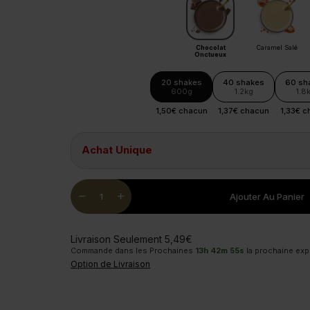
Chocolat
Caramel Salé
Onctueux
20 shakes
40 shakes
60 sh
600g
1.2kg
1.8
1,50€ chacun
1,37€ chacun
1,33€ 
Achat Unique
Quantity
remove
add
Ajouter Au Panier
Livraison Seulement 5,49€
Commande dans les Prochaines
13
h
42
m
54
s
la prochaine exp
Option de Livraison