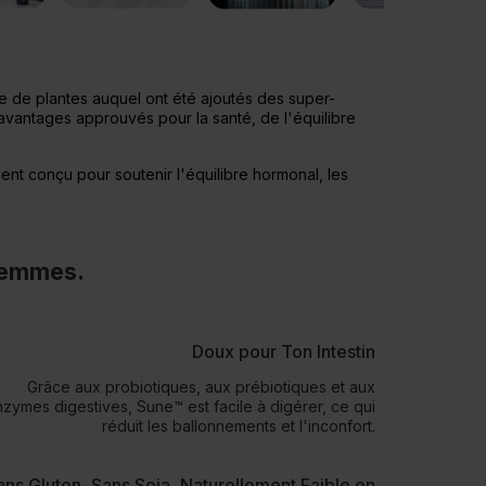
 de plantes auquel ont été ajoutés des super-
avantages approuvés pour la santé, de l'équilibre
nt conçu pour soutenir l'équilibre hormonal, les
 femmes.
Doux pour Ton Intestin
Grâce aux probiotiques, aux prébiotiques et aux
zymes digestives, Sune™ est facile à digérer, ce qui
réduit les ballonnements et l'inconfort.
ans Gluten, Sans Soja, Naturellement Faible en