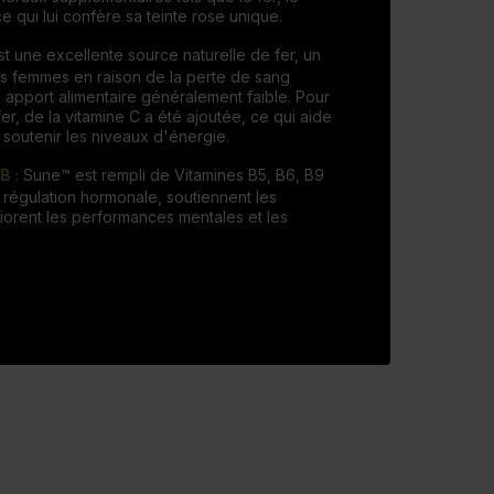
e qui lui confère sa teinte rose unique.
st une excellente source naturelle de fer, un
les femmes en raison de la perte de sang
 apport alimentaire généralement faible. Pour
er, de la vitamine C a été ajoutée, ce qui aide
à soutenir les niveaux d'énergie.
B :
Sune™ est rempli de Vitamines B5, B6, B9
a régulation hormonale, soutiennent les
iorent les performances mentales et les