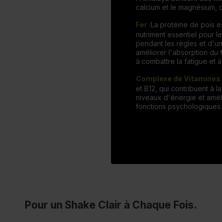
calcium et le magnésium, c
Fer :
La protéine de pois e
nutriment essentiel pour 
pendant les règles et d'un
améliorer l'absorption du f
à combattre la fatigue et 
Complexe de Vitamines 
et B12, qui contribuent à l
niveaux d'énergie et amél
fonctions psychologiques.
Pour un Shake Clair à Chaque Fois.