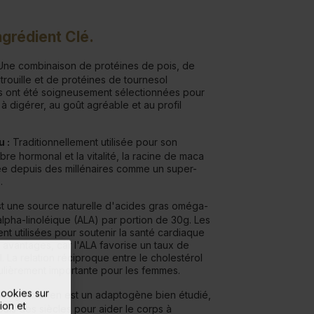
ngrédient Clé.
ne combinaison de protéines de pois, de
trouille et de protéines de tournesol
s ont été soigneusement sélectionnées pour
 à digérer, au goût agréable et au profil
 :
Traditionnellement utilisée pour son
ibre hormonal et la vitalité, la racine de maca
 depuis des millénaires comme un super-
.
 une source naturelle d'acides gras oméga-
alpha-linoléique (ALA) par portion de 30g. Les
ent utilisées pour soutenir la santé cardiaque
avantages, car l'ALA favorise un taux de
. La relation réciproque entre le cholestérol
culièrement importante pour les femmes.
cookies sur
seng Sibérien est un adaptogène bien étudié,
ion et
puis des siècles pour aider le corps à