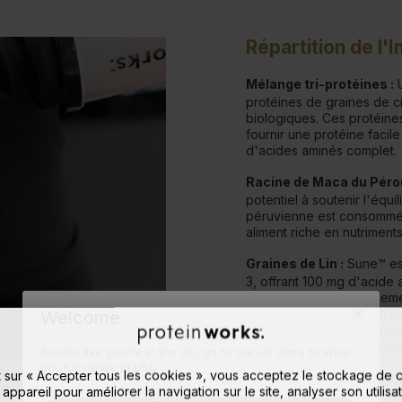
Répartition de l'I
Mélange tri-protéines :
U
protéines de graines de ci
biologiques. Ces protéine
fournir une protéine facile
d'acides aminés complet.
Racine de Maca du Pérou
potentiel à soutenir l'équil
péruvienne est consommée
aliment riche en nutriments
Graines de Lin :
Sune™ est
3, offrant 100 mg d'acide 
graines de lin sont largem
parmi de nombreux autres 
Welcome
cholestérol sanguin normal
et les hormones est parti
It looks like you're in the US, go to our US store to shop
our full range in USD.
t sur « Accepter tous les cookies », vous acceptez le stockage de 
Ginseng sibérien :
le Gin
 appareil pour améliorer la navigation sur le site, analyser son utilisat
connu pour être utilisé de