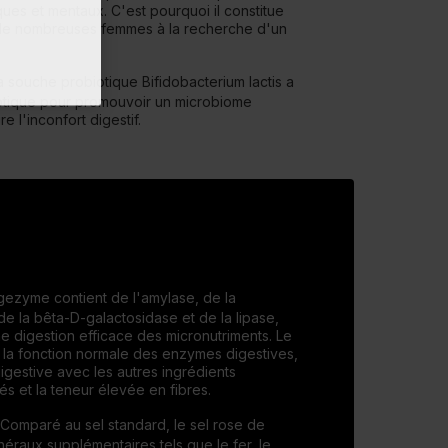
ues et mentaux. C'est pourquoi il constitue
 de nombreuses femmes à la recherche d'un
 souche probiotique Bifidobacterium lactis a
iotique pour promouvoir un microbiome
re l'inconfort digestif.
gezyme contient de l'amylase, de la
 de la bêta-D-galactosidase et de la lipase,
e digestion efficace des micronutriments. Le
à la fonction normale des enzymes digestives,
digestive avec les autres ingrédients
s et la teneur élevée en fibres.
Comparé au sel standard, le sel rose de
néraux supplémentaires tels que le fer, le