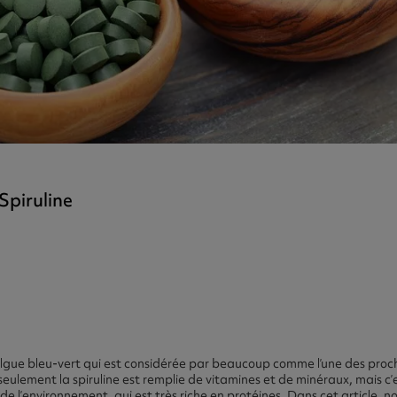
e de Masse
tra
gh Strength
Spiruline
’algue bleu-vert qui est considérée par beaucoup comme l’une des proc
 seulement la spiruline est remplie de vitamines et de minéraux, mais c’
 l’environnement, qui est très riche en protéines. Dans cet article, n