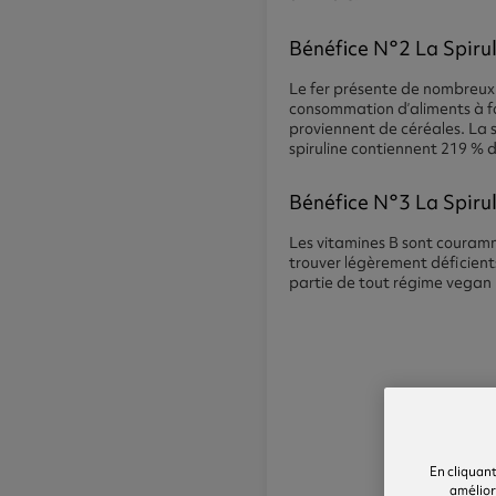
Bénéfice N°2 La Spiru
Le fer présente de nombreux
consommation d’aliments à fo
proviennent de céréales. La s
spiruline contiennent 219 % 
Bénéfice N°3 La Spirul
Les vitamines B sont couramm
trouver légèrement déficients
partie de tout régime vegan 
En cliquant
améliore