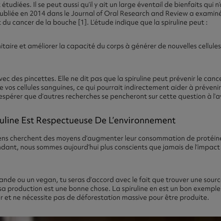
 étudiées. Il se peut aussi qu’il y ait un large éventail de bienfaits qu
ubliée en 2014 dans le Journal of Oral Research and Review a examin
t du cancer de la bouche [1]. L’étude indique que la spiruline peut :
taire et améliorer la capacité du corps à générer de nouvelles cellules
ec des pincettes. Elle ne dit pas que la spiruline peut prévenir le cance
os cellules sanguines, ce qui pourrait indirectement aider à prévenir 
spérer que d’autres recherches se pencheront sur cette question à l’av
uline Est Respectueuse De L’environnement
ens cherchent des moyens d’augmenter leur consommation de protéine
nt, nous sommes aujourd’hui plus conscients que jamais de l’impact
ande ou un vegan, tu seras d’accord avec le fait que trouver une sourc
sa production est une bonne chose. La spiruline en est un bon exemple. 
iver et ne nécessite pas de déforestation massive pour être produite.