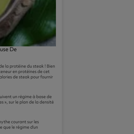
euse De
e la protéine du steak ! Bien
teneur en protéines de cet
alories de steak pour fournir
suivent un régime à base de
s », sur le plan de la densité
 mythe courant sur les
e que le régime d’un