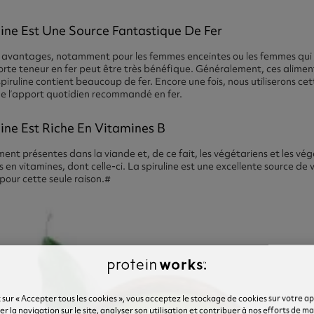
line Est Une Source Fantastique De Fer
 avantages, notamment pour les femmes enceintes ou les femmes qui o
rte teneur en fer peut être très bénéfique. Généralement, ces aliment
piruline contient beaucoup de fer. Encore une fois, nous utiliserons c
de l’apport quotidien recommandé en fer.
ine Est Riche En Vitamines B
ent présentes dans la viande et, de ce fait, les végétariens et les vé
 en vitamines, dont celle-ci. La spiruline est une excellente source de 
pour cette seule raison.#
 sur « Accepter tous les cookies », vous acceptez le stockage de cookies sur votre a
r la navigation sur le site, analyser son utilisation et contribuer à nos efforts de m