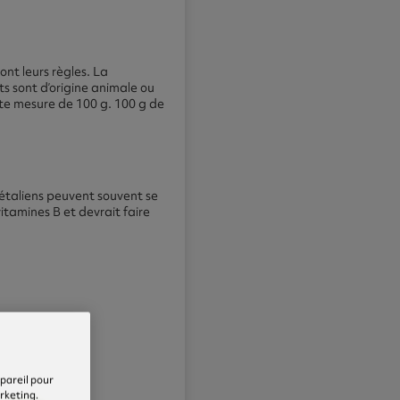
nt leurs règles. La
s sont d’origine animale ou
ette mesure de 100 g. 100 g de
gétaliens peuvent souvent se
vitamines B et devrait faire
ppareil pour
arketing.