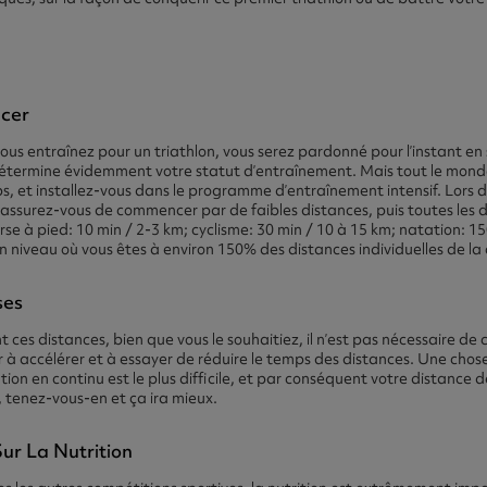
cer
ous entraînez pour un triathlon, vous serez pardonné pour l’instant 
détermine évidemment votre statut d’entraînement. Mais tout le monde
s, et installez-vous dans le programme d’entraînement intensif. Lors 
ssurez-vous de commencer par de faibles distances, puis toutes les
se à pied: 10 min / 2-3 km; cyclisme: 30 min / 10 à 15 km; natation: 1
n niveau où vous êtes à environ 150% des distances individuelles de la
ses
t ces distances, bien que vous le souhaitiez, il n’est pas nécessaire de
à accélérer et à essayer de réduire le temps des distances. Une chos
ion en continu est le plus difficile, et par conséquent votre distance 
, tenez-vous-en et ça ira mieux.
Sur La Nutrition