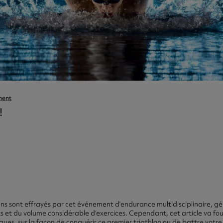
tra
gh Strength
ment
!
ns sont effrayés par cet événement d’endurance multidisciplinaire, g
ts et du volume considérable d’exercices. Cependant, cet article va four
siques, sur la façon de conquérir ce premier triathlon ou de battre votr