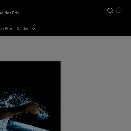
se des Prix
téinés
en Être
Guides