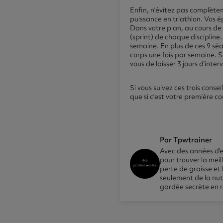
Enfin, n’évitez pas complète
puissance en triathlon. Vos é
Dans votre plan, au cours de
(sprint) de chaque discipline
semaine. En plus de ces 9 sé
corps une fois par semaine. 
vous de laisser 3 jours d’int
Si vous suivez ces trois cons
que si c’est votre première 
Par Tpwtrainer
Avec des années d'e
pour trouver la meil
perte de graisse et 
seulement de la nutr
gardée secrète en ra