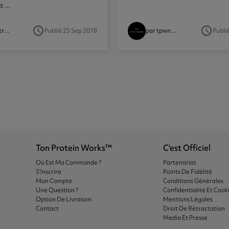
 ...
access_time
access_time
Publié 25 Sep 2018
Publi
par tpwtrainer
par tpwnutritionist
Ton Protein Works™
C'est Officiel
Où Est Ma Commande ?
Partenariat
S'Inscrire
Points De Fidélité
Mon Compte
Conditions Générales
Une Question ?
Confidentialité Et Cook
Option De Livraison
Mentions Légales
Contact
Droit De Rétractation
Media Et Presse