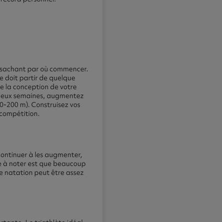
en sachant par où commencer.
 doit partir de quelque
de la conception de votre
 deux semaines, augmentez
50-200 m). Construisez vos
 compétition.
 continuer à les augmenter,
e à noter est que beaucoup
de natation peut être assez