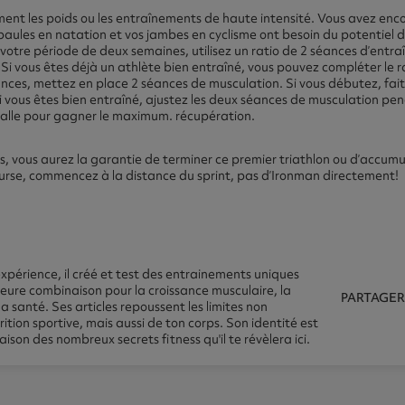
ment les poids ou les entraînements de haute intensité. Vous avez en
paules en natation et vos jambes en cyclisme ont besoin du potentiel de
 votre période de deux semaines, utilisez un ratio de 2 séances d’entr
. Si vous êtes déjà un athlète bien entraîné, vous pouvez compléter le 
ances, mettez en place 2 séances de musculation. Si vous débutez, fa
Si vous êtes bien entraîné, ajustez les deux séances de musculation p
ervalle pour gagner le maximum. récupération.
eils, vous aurez la garantie de terminer ce premier triathlon ou d’accu
course, commencez à la distance du sprint, pas d’Ironman directement!
xpérience, il créé et test des entrainements uniques
leure combinaison pour la croissance musculaire, la
PARTAGER
la santé. Ses articles repoussent les limites non
ition sportive, mais aussi de ton corps. Son identité est
ison des nombreux secrets fitness qu'il te révèlera ici.