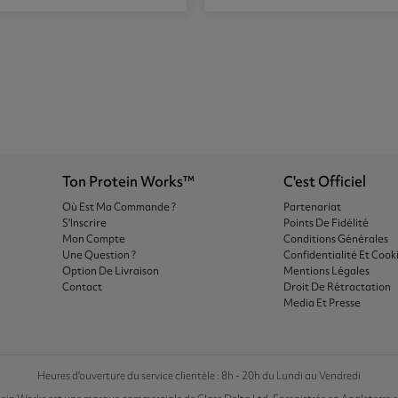
Ton Protein Works™
C'est Officiel
Où Est Ma Commande ?
Partenariat
S'Inscrire
Points De Fidélité
Mon Compte
Conditions Générales
Une Question ?
Confidentialité Et Cook
Option De Livraison
Mentions Légales
Contact
Droit De Rétractation
Media Et Presse
Heures d'ouverture du service clientèle : 8h - 20h du Lundi au Vendredi