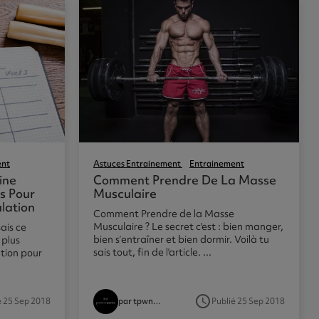
ent
Astuces Entrainement
Entrainement
ine
Comment Prendre De La Masse
s Pour
Musculaire
lation
Comment Prendre de la Masse
Musculaire ? Le secret c'est : bien manger,
sais ce
bien s’entraîner et bien dormir. Voilà tu
 plus
sais tout, fin de l'article. ...
tion pour
access_time
é 25 Sep 2018
Publié 25 Sep 2018
par tpwnutritionist