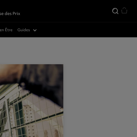
se des Prix
téinés
en Être
Guides