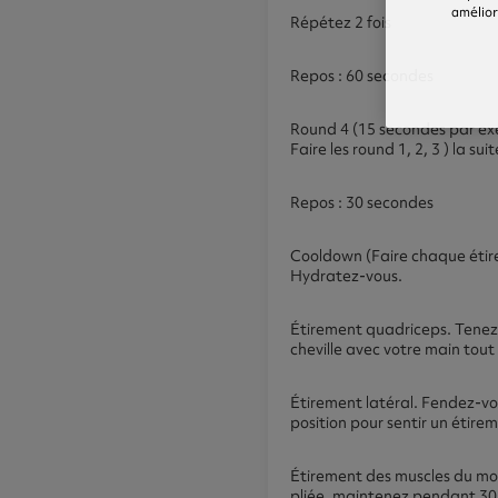
améliore
Répétez 2 fois
Repos : 60 secondes
Round 4 (15 secondes par exe
Faire les round 1, 2, 3 ) la su
Repos : 30 secondes
Cooldown (Faire chaque éti
Hydratez-vous.
Étirement quadriceps. Tenez-
cheville avec votre main tout
Étirement latéral. Fendez-vo
position pour sentir un étire
Étirement des muscles du mol
pliée, maintenez pendant 30