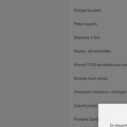
Pompe burpee
Pistol squats
Répétez 2 fois
Repos : 60 secondes
Round 3 (30 secondes par exe
Burpee tuck jumps
Mountain climbers – change
Squat jumps
Pompes Spiderman
En cliquant