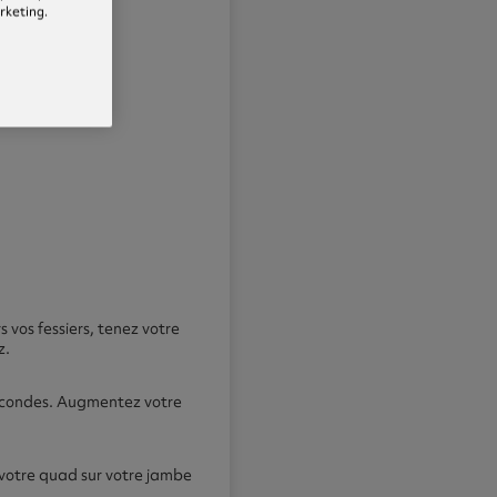
arketing.
vos fessiers, tenez votre
z.
secondes. Augmentez votre
 votre quad sur votre jambe