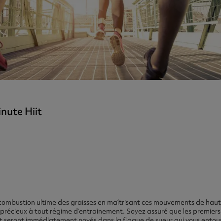
tra
gh Strength
nute Hiit
combustion ultime des graisses en maîtrisant ces mouvements de haut
 précieux à tout régime d’entrainement. Soyez assuré que les premiers d
t seront immédiatement noyés dans la flaque de sueur qui vous entour