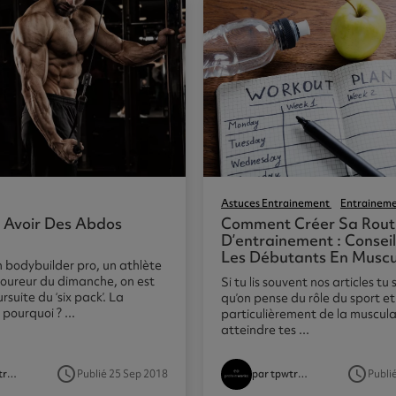
Astuces Entrainement
Entrainem
Avoir Des Abdos
Comment Créer Sa Rout
D’entrainement : Conseil
Les Débutants En Muscu
n bodybuilder pro, un athlète
coureur du dimanche, on est
Si tu lis souvent nos articles tu 
rsuite du ‘six pack’. La
qu’on pense du rôle du sport et
pourquoi ? ...
particulièrement de la muscula
atteindre tes ...
access_time
access_time
Publié 25 Sep 2018
Publi
par tpwtrainer
par tpwtrainer