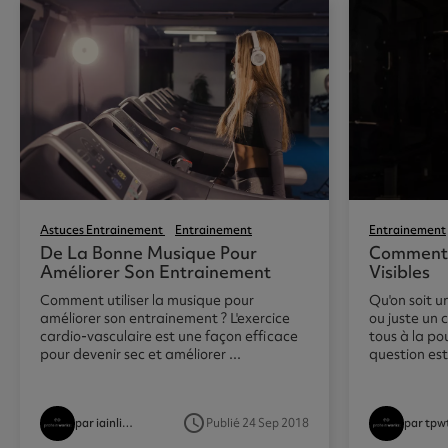
Astuces Entrainement
Entrainement
Entrainement
De La Bonne Musique Pour
Comment 
Améliorer Son Entrainement
Visibles
Comment utiliser la musique pour
Qu'on soit u
améliorer son entrainement ? L'exercice
ou juste un 
cardio-vasculaire est une façon efficace
tous à la pou
pour devenir sec et améliorer ...
question est 
access_time
Publié 24 Sep 2018
par iainlindsay