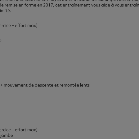
e remise en forme en 2017, cet entraînement vous aide à vous entraî
imité.
rcice – effort max)
e
on + mouvement de descente et remontée lents
rcice – effort max)
e jambe