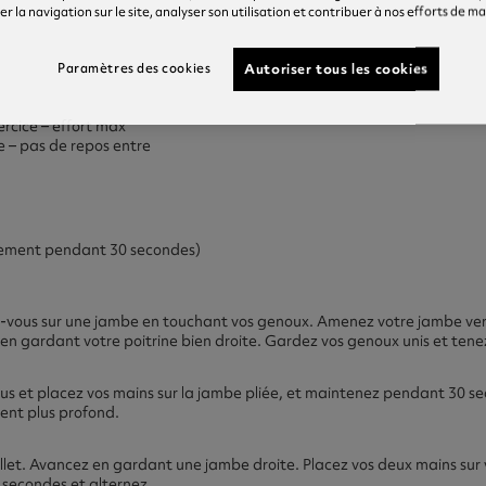
r la navigation sur le site, analyser son utilisation et contribuer à nos efforts de m
Autoriser tous les cookies
Paramètres des cookies
rcice – effort max
ite – pas de repos entre
rement pendant 30 secondes)
vous sur une jambe en touchant vos genoux. Amenez votre jambe vers 
 en gardant votre poitrine bien droite. Gardez vos genoux unis et tene
us et placez vos mains sur la jambe pliée, et maintenez pendant 30 
ment plus profond.
let. Avancez en gardant une jambe droite. Placez vos deux mains sur
 secondes et alternez.