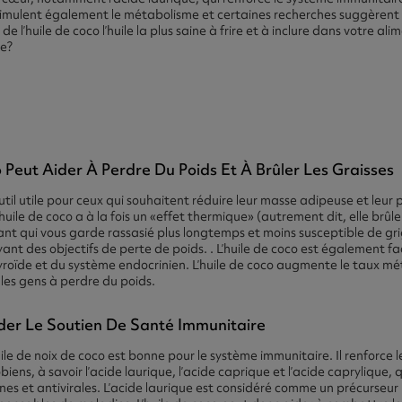
timulent également le métabolisme et certaines recherches suggèrent q
 de l’huile de coco l’huile la plus saine à frire et à inclure dans votre a
ne?
o Peut Aider À Perdre Du Poids Et À Brûler Les Graisses
outil utile pour ceux qui souhaitent réduire leur masse adipeuse et leu
huile de coco a à la fois un «effet thermique» (autrement dit, elle brûl
iant qui vous garde rassasié plus longtemps et moins susceptible de gr
ant des objectifs de perte de poids. . L’huile de coco est également fa
roïde et du système endocrinien. L’huile de coco augmente le taux mé
 les gens à perdre du poids.
ider Le Soutien De Santé Immunitaire
e de noix de coco est bonne pour le système immunitaire. Il renforce l
biens, à savoir l’acide laurique, l’acide caprique et l’acide caprylique
es et antivirales. L’acide laurique est considéré comme un précurseur