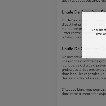
des virus et des bactéries re
L’huile De Coco Peut Ê
L’huile de coco est principale
digestif et prévient ainsi di
mentionné précédemment, les 
En cliquant
lutter contre diverses bacté
améliore
à l’absorption d’autres nutrim
L’huile De Coco Peut A
De nombreuses personnes pense
une grande quantité de graiss
laurique, ce qui aide à préve
graisses saturées présentes 
dans les huiles végétales. L’
des lésions des artères et co
Si tout va bien, vous pouvez v
dans votre alimentation aujo