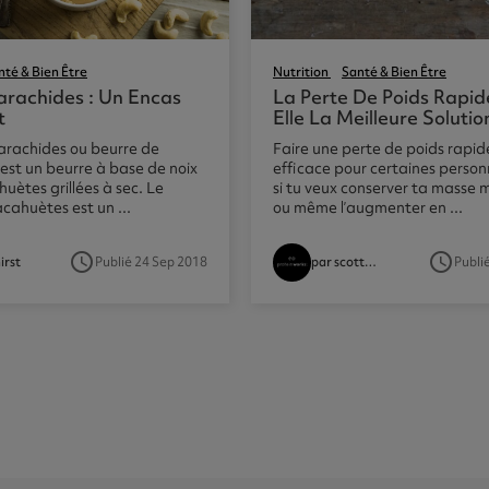
nté & Bien Être
Nutrition
Santé & Bien Être
arachides : Un Encas
La Perte De Poids Rapid
t
Elle La Meilleure Solutio
’arachides ou beurre de
Faire une perte de poids rapid
est un beurre à base de noix
efficace pour certaines person
huètes grillées à sec. Le
si tu veux conserver ta masse 
cahuètes est un ...
ou même l’augmenter en ...
access_time
access_time
Publié 24 Sep 2018
Publi
irst
par scottedmed