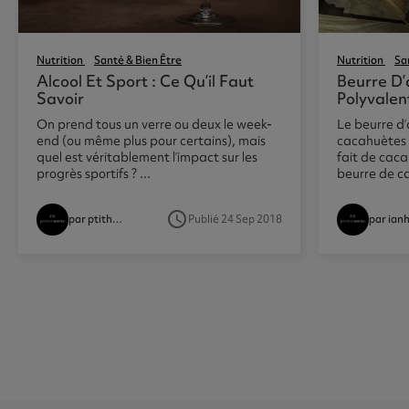
Nutrition
Santé & Bien Être
Nutrition
Sa
Alcool Et Sport : Ce Qu’il Faut
Beurre D’
Savoir
Polyvalen
On prend tous un verre ou deux le week-
Le beurre d
end (ou même plus pour certains), mais
cacahuètes 
quel est véritablement l’impact sur les
fait de caca
progrès sportifs ? ...
beurre de ca
access_time
Publié 24 Sep 2018
par ptithompson
par ianh