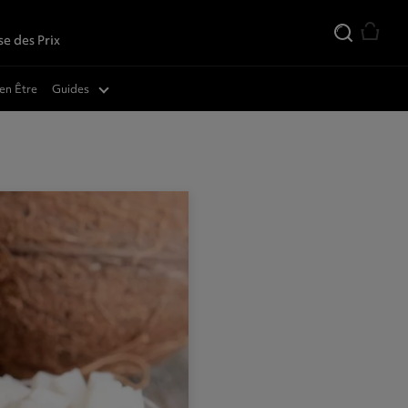
se des Prix
téinés
en Être
Guides