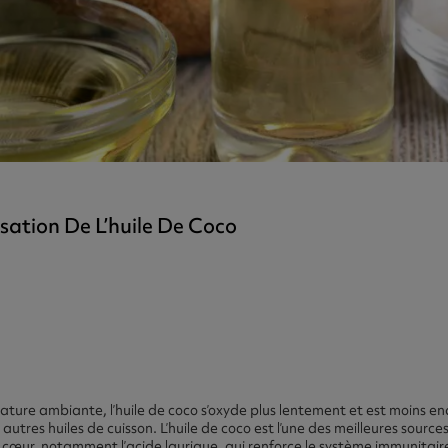
tra
gh Strength
isation De L’huile De Coco
rature ambiante, l’huile de coco s’oxyde plus lentement et est moin
 autres huiles de cuisson. L’huile de coco est l’une des meilleures source
cœur, notamment l’acide laurique, qui renforce le système immunitaire 