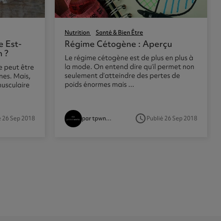
Nutrition
Santé & Bien Être
e Est-
Régime Cétogène : Aperçu
n ?
Le régime cétogène est de plus en plus à
la mode. On entend dire qu’il permet non
e peut être
seulement d’atteindre des pertes de
nes. Mais,
poids énormes mais ...
musculaire
access_time
é 26 Sep 2018
Publié 26 Sep 2018
par tpwnutritionist