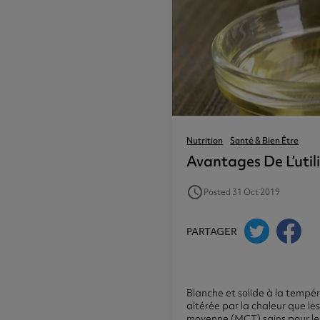
Focus & Énérgie
Santé Et Bien-Être
Oméga 3
Endless Nootropic
Super Greens
Oméga 3 Ul
Endless Coffee
Collagène
Oméga 3 Hi
Café Protéiné Froid
Pre-Workouts
Nutrition
Santé & Bien Être
Avantages De L’util
access_time
Posted 31 Oct 2019
PARTAGER
Blanche et solide à la tempé
altérée par la chaleur que les
moyenne (MCT) sains pour le 