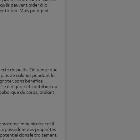
u’ils peuvent aider à la
limentation. Mais pourquoi
r perte de poids. On pense que
e plus de calories pendant la
ignoter, sans bénéfice
cile à digérer et contribue au
tabolique du corps, brûlant
e système immunitaire car il
, qui possèdent des propriétés
 potentiel dans le traitement