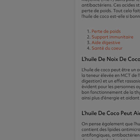
antibactériens. Ces acides s
perte de poids. Tout cela fait
l’huile de coco est-elle si bon
Perte de poids
Support immunitaire
Aide digestive
Santé du coeur
L’huile De Noix De Coc
L’huile de coco peut être un 
la teneur élevée en MCT de l’
digestion) et un effet rassas
évident pour les personnes ay
bon fonctionnement de la thy
ainsi plus d’énergie et aidant
L’huile De Coco Peut A
On pense également que l’huil
contient des lipides antimicro
antifongiques, antibactérienn