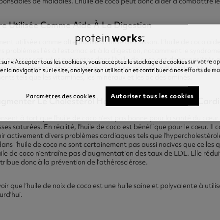
sponsables de maladies. L’huile de coco peut donc aider à combattre le
tre Utilisée Comme Aide À La Digestion
ment utilisée comme alternative à l’huile de cuisson. L’huile de coco ai
vers problèmes liés à l’estomac et à la digestion, notamment le syndrom
graisses saturées présentes dans l’huile de coco ont des propriétés 
 sur « Accepter tous les cookies », vous acceptez le stockage de cookies sur votre a
ries, champignons et parasites pouvant causer une indigestion. L’huil
r la navigation sur le site, analyser son utilisation et contribuer à nos efforts de m
ents tels que les vitamines, les minéraux et les acides aminés.
Autoriser tous les cookies
Paramètres des cookies
ugmenter Le Cholestérol Hdl Et Soutenir La Santé Card
nt à tort que l’huile de coco n’est pas bonne pour la santé du cœur. 
es saturées. En réalité, l’huile de coco est bénéfique pour le cœur. Il 
nir activement divers problèmes cardiaques tels que l’hypercholestérol
dans l’huile de coco ne sont certainement pas aussi nocives que celles
huile de coco n’entraîne pas d’augmentation des taux de LDL. Elle réduit
ntribue donc à la prévention de l’athérosclérose.
oir que l’huile de noix de coco est une huile saine et polyvalente à utilis
urd’hui.