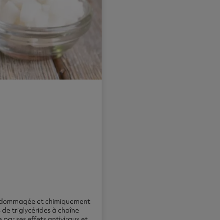
s endommagée et chimiquement
s de triglycérides à chaîne
par ses effets antiviraux et