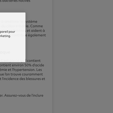
s bactéries nocives
de à améliorer le système
e du côlon irritable. Comme
antimicrobiennes et aident à
ppareil pour
e de coco contribue également
arketing.
iaque
C’est parce qu’il contient
contient environ 50% d’acide
émie et l’hypertension. Les
 que l’on trouve couramment
 l’incidence des blessures et
er. Assurez-vous de l’inclure