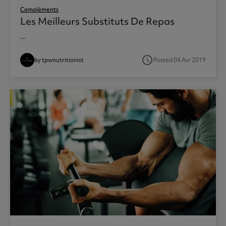
Compléments
Les Meilleurs Substituts De Repas
...
access_time
by tpwnutritionist
Posted 04 Avr 2019