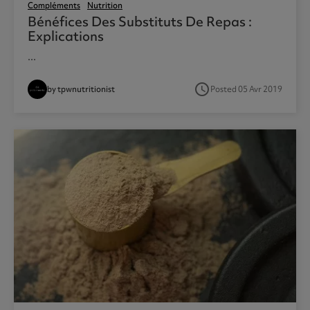
Compléments
Nutrition
Bénéfices Des Substituts De Repas :
Explications
...
access_time
by tpwnutritionist
Posted 05 Avr 2019