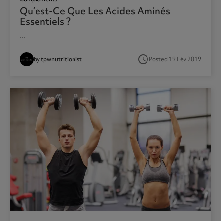
Qu’est-Ce Que Les Acides Aminés
Essentiels ?
...
access_time
by tpwnutritionist
Posted 19 Fév 2019