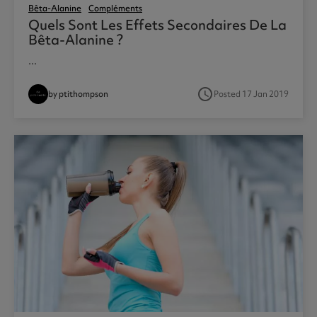
Bêta-Alanine
Compléments
Quels Sont Les Effets Secondaires De La
Bêta-Alanine ?
...
access_time
by ptithompson
Posted 17 Jan 2019