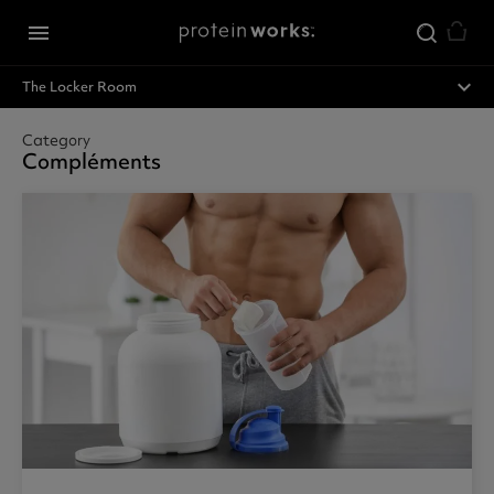
Passer au contenu principal
menu
expand_less
The Locker Room
Category
Compléments