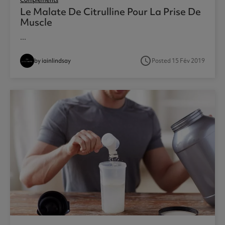
Compléments
Le Malate De Citrulline Pour La Prise De
Muscle
...
access_time
by iainlindsay
Posted 15 Fév 2019