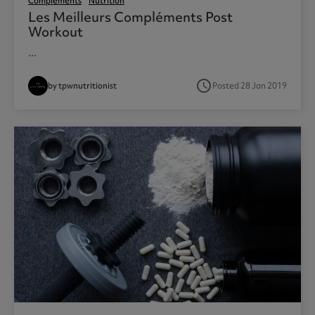
Compléments
Nutrition
Les Meilleurs Compléments Post
Workout
...
access_time
by tpwnutritionist
Posted 28 Jan 2019