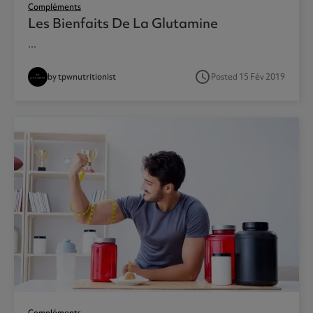
Compléments
Les Bienfaits De La Glutamine
...
access_time
by tpwnutritionist
Posted 15 Fév 2019