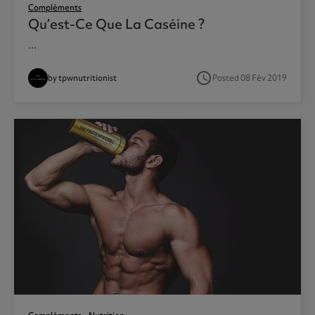
Compléments
Qu’est-Ce Que La Caséine ?
...
access_time
by tpwnutritionist
Posted 08 Fév 2019