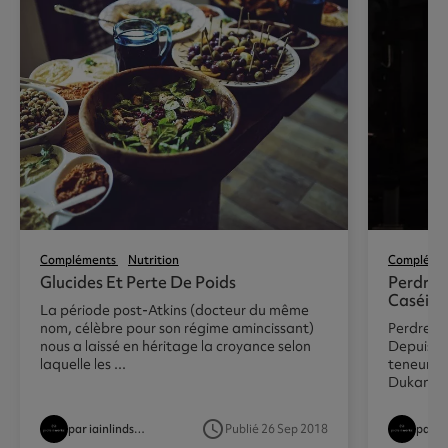
Compléments
Nutrition
Compléme
Glucides Et Perte De Poids
Perdre 
Caséine
La période post-Atkins (docteur du même
nom, célèbre pour son régime amincissant)
Perdre du
nous a laissé en héritage la croyance selon
Depuis 2
laquelle les ...
teneur e
Dukan) de
access_time
par iainlindsay
Publié 26 Sep 2018