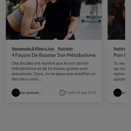
Nouveautés & Mises à Jour
Nutrition
Nutrition
4 Façons De Booster Son Métabolisme
Pain Pe
Des études ont montré que le sort de ton
Tu veux u
métabolisme et de ta masse grasse sont
qui soit a
entrelacés. Donc, tu ne peux pas modifier un
notre rec
des deux sans ...
ajoute ...
access_time
par tpwnutritionist
Publié 24 Sep 2018
par t