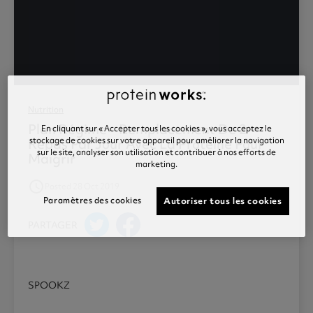
Nutrition
Plan Régime – Remplacement De 2
En cliquant sur « Accepter tous les cookies », vous acceptez le
stockage de cookies sur votre appareil pour améliorer la navigation
Repas Par Jour Avec La Protéine Pour
sur le site, analyser son utilisation et contribuer à nos efforts de
Maigrir
marketing.
access_time
Posted 28 Oct 2019
Paramètres des cookies
Autoriser tous les cookies
PARTAGER
SPOOKZ