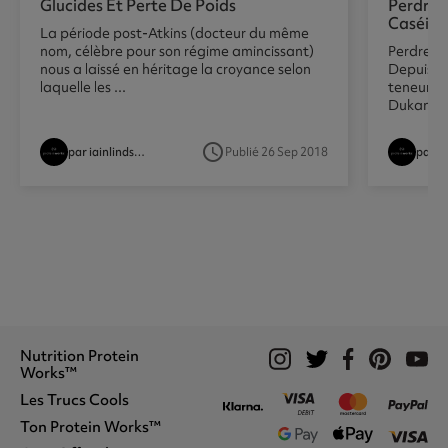
Glucides Et Perte De Poids
Perdre 
Caséine
La période post-Atkins (docteur du même
nom, célèbre pour son régime amincissant)
Perdre du
nous a laissé en héritage la croyance selon
Depuis 2
laquelle les ...
teneur e
Dukan) de
access_time
par iainlindsay
Publié 26 Sep 2018
Nutrition Protein
Works™
Les Trucs Cools
Shakes Protéinés
Formules Vegan
Ton Protein Works™
Qui Sommes Nous ?
Perte De Poids
Garantie À Vie