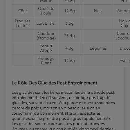
Morue
20.8g
Pâte
Œufs de
Œuf
12.5g
Noix
Amand
Poule
Produits
Noix 
Lait Entier
3.3g
Laitiers
Cajo
Cheddar
Beurre
25.4g
(fromage)
Cacahu
Yaourt
4.8g
Légumes
Broco
Allégé
Fromage
12.6g
Avoc
Blanc
Le Rôle Des Glucides Post Entrainement
Les glucides sont les héros méconnus de la période post
entrainement. On dit souvent, ne mange pas trop de
glucides, surtout si tu vas à la plage et que tu souhaites
perdre du poids, mais on en a besoin, et si on en
consommer au bon moment et si on respecte les
quantités, on ne prendre pas de gras supplémentaire.
Les glucides sont encore une fois partout, dans les
légumes, ou encore la pizza ‘oubliée’ de samedi dernier…