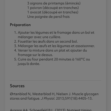
3 oignons de printemps (émincés)
1 poivron (découpé en tranches)
1 avocat (découpé en tranches)
Une poignée de persil frais
Préparation
Ajouter les légumes et le fromage dans un bol et
mélanger avec une cuillère.
Fouetter les œufs dans un second bol.
Mélanger les œufs et les légumes et assaisonner.
Verser la mixture dans un plat et ajouter du
fromage sur le dessus.
Cuire au four pendant 20 minutes à 160°C ou
jusqu’à dorée.
Sources
Ørtenblad N, Westerblad H, Nielsen J. Muscle glycogen
stores and fatigue.
J Physiol
. 2013;591(18):4405-13.
Aragon AA, Schoenfeld BJ.. (2013). Nutrient timing