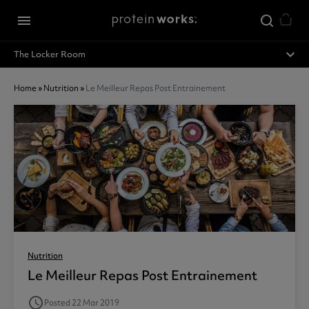
Passer au contenu principal
menu
expand_less
The Locker Room
Home
»
Nutrition
»
Le Meilleur Repas Post Entrainement
Nutrition
Le Meilleur Repas Post Entrainement
access_time
Posted 22 Mar 2019