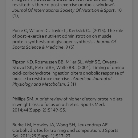
revisited: is there a post-exercise anabolic window?.
Journal Of International Society Of Nutrition & Sport
. 10
(1),
Poole C, Wilborn C, Taylor L, Kerksick C.. (2013). The role
of post-exercise nutrient administration on muscle
protein synthesis and glycogen synthesis..
Journal Of
Sports Science & Medicine
. 9 (3)
Tipton KD, Rasmussen BB, Miller SL, Wolf SE, Owens-
Stovall SK, Petrini BE, Wolfe RR.. (2001). Timing of amino
acid-carbohydrate ingestion alters anabolic response of
muscle to resistance exercise..
American Journal of
Physiology and Metabolism
. 2 (1)
Phillips SM. A brief review of higher dietary protein diets
in weight loss: a focus on athletes. Sports Med.
2014;44(Suppl 2):S149–53.
Burke LM, Hawley JA, Wong SH, Jeukendrup AE.
Carbohydrates for training and competition. J Sports
Sci. 2011;29(Suppl 1):S17–27