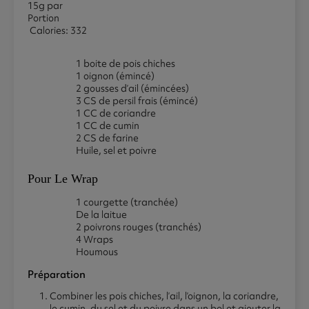
15g par
Portion
Calories: 332
1 boite de pois chiches
1 oignon (émincé)
2 gousses d’ail (émincées)
3 CS de persil frais (émincé)
1 CC de coriandre
1 CC de cumin
2 CS de farine
Huile, sel et poivre
Pour Le Wrap
1 courgette (tranchée)
De la laitue
2 poivrons rouges (tranchés)
4 Wraps
Houmous
Préparation
Combiner les pois chiches, l’ail, l’oignon, la coriandre,
le cumin, du sel et du poivre dans un bol et ajouter la