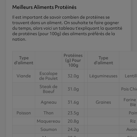
Meilleurs Aliments Protéinés
Il est important de savoir combien de protéines se
trouvent dans un aliment. On souhaite te faire gagner
du temps, alors voici un tableau t’expliquant la quantité
de protéines (pour 100g) des aliments préférés de la
nation.
Protéines
Type
Type
(g) Pour
d’aliment
d’aliment
100g
Escalope
Viande
32.0g
Légumineuses
Lentil
de Poulet
Steak de
31.0g
Pois Chi
Boeuf
Farine
Agneau
31.6g
Graines
Blé
Poisson
Thon
23.5g
Pai
Maquereau
20.8g
Riz
Saumon
24.2g
Avoi