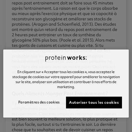
repas post entrainement doit se faire sous 45 minutes
après l’entrainement. La raison est que le corps absorbe
au mieux après l’exercice physique et que sa capacité à
reconstruire son glycogène et améliorer ses stocks de
protéines. (Aragon and Schoenfield, 2013). Des études
ont montré qu’un retard du repas post entrainement de
2 heures peut entrainer un taux de synthèse du
glycogène 50% plus bas. (Poole et al. 2013). Alors mets
tes gants de cuissons et cuisine au plus vite. Si tu
consommes un repas avant l’entrainement, il est fort
probable que les bénéfices s’appliqueront après
l’entrainement (Tipton et al. 2001). Mais personne ne
veut faire des squats avec un ventre plein. Déjà essayé
En cliquant sur « Accepter tous les cookies », vous acceptez le
et plus jamais.
stockage de cookies sur votre appareil pour améliorer la navigation
sur le site, analyser son utilisation et contribuer à nos efforts de
marketing.
Quels Aliments Manger Post Entrainement ?
Paramètres des cookies
Autoriser tous les cookies
Il y a trois principaux nutriments à consommer post
entrainement pour maximiser tes gains et ta
récupération. C’est très simple et retourner aux sources
est bien souvent la meilleure solution, la plus pratique et
la plus facile, surtout si tu t’entraines le soir. La dernière
chose que tu souhaites est de devoir cuisiner un repas