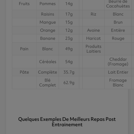
Beurre de
Fruits
Pommes
14g
Cacahuètes
Raisins
17g
Riz
Blanc
Mangue
15g
Brun
Orange
12g
Avoine
Entière
Banane
23g
Haricot
Rouge
Produits
Pain
Blanc
49g
Laitiers
Cheddar
Céréales
54g
(Fromage)
Pâte
Complète
35.7g
Lait Entier
Blé
Fromage
62.9g
Complet
Blanc
Quelques Exemples De Meilleurs Repas Post
Entrainement