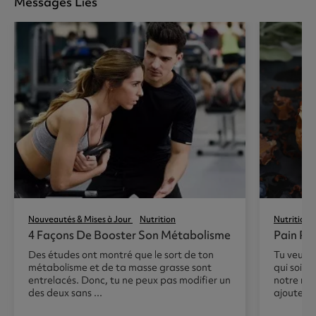
Messages Liés
Nouveautés & Mises à Jour
Nutrition
Nutrition
4 Façons De Booster Son Métabolisme
Pain Pe
Des études ont montré que le sort de ton
Tu veux u
métabolisme et de ta masse grasse sont
qui soit a
entrelacés. Donc, tu ne peux pas modifier un
notre rec
des deux sans ...
ajoute ...